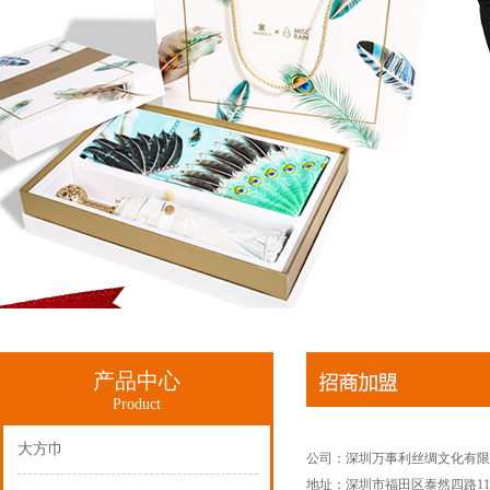
产品中心
Product
大方巾
公司：深圳万事利丝绸文化有限
地址：深圳市福田区泰然四路113