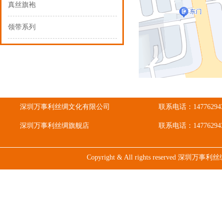
真丝旗袍
领带系列
深圳万事利丝绸文化有限公司
联系电话：
14776294
深圳万事利丝绸旗舰店
联系电话：14776294
Copyright & All rights reserved
深圳万事利丝