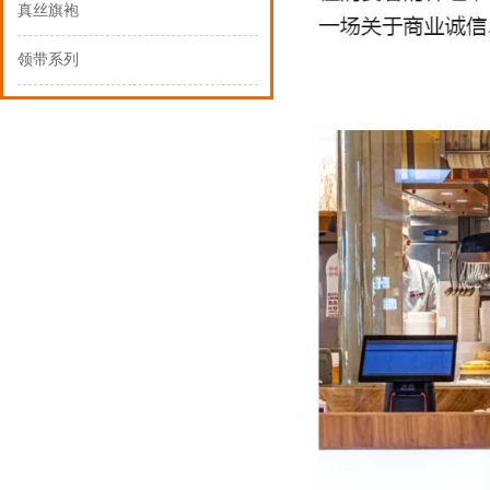
真丝旗袍
领带系列