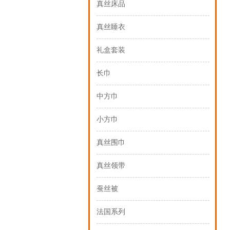
真丝床品
真丝睡衣
礼盒套装
长巾
中方巾
小方巾
真丝围巾
真丝领带
蚕丝被
法国系列