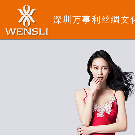
深圳万事利丝绸文