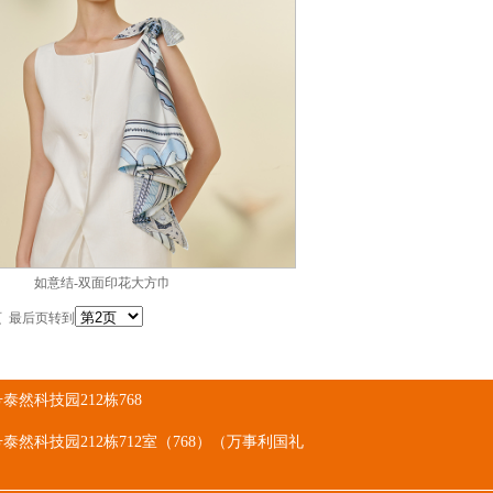
如意结-双面印花大方巾
页
最后页
转到
然科技园212栋768
泰然科技园212栋712室（768）（万事利国礼