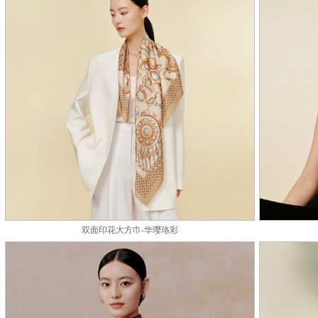
1
2
3
4
双面印花大方巾-华璎珞彩