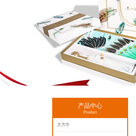
产品中心
Product
大方巾