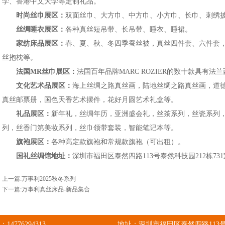
学、香港中文大学等定制礼品。
时尚丝巾展区：
双面丝巾、大方巾、中方巾、小方巾、长巾、刺绣
丝绸睡衣展区：
各种真丝短吊带、长吊带、睡衣、睡裙。
家纺床品展区：
春、夏、秋、冬四季蚕丝被，真丝四件套、六件套
丝抱枕等。
法国MR丝巾展区：
法国百年品牌MARC ROZIER的数十款具有法
文化艺术品展区：
海上丝绸之路真丝画，陆地丝绸之路真丝画，道
真丝邮票册，国色天香艺术摆件，花好月圆艺术礼盒等。
礼品展区：
新年礼，丝绸年历，亚洲盛会礼，丝茶系列，丝瓷系列
列，丝香门第美妆系列，丝巾领带套装，智能笔记本等。
旗袍展区：
各种高定款旗袍和常规款旗袍（可出租）。
国礼丝绸馆地址：
深圳市福田区泰然四路113号泰然科技园212栋731室
上一篇:
万事利2025秋冬系列
下一篇:
万事利真丝床品-新品集合
：
14776294313
地址：深圳市福田区泰然四路113号泰