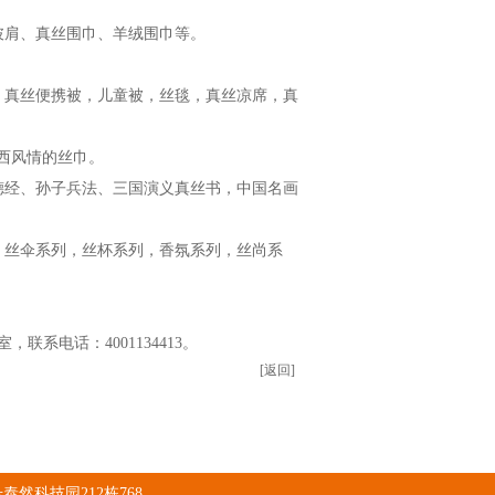
披肩、真丝围巾、羊绒围巾等。
，真丝便携被，儿童被，丝毯，真丝凉席，真
兰西风情的丝巾。
德经、孙子兵法、三国演义真丝书，中国名画
，丝伞系列，丝杯系列，香氛系列，丝尚系
，联系电话：4001134413。
[返回]
然科技园212栋768