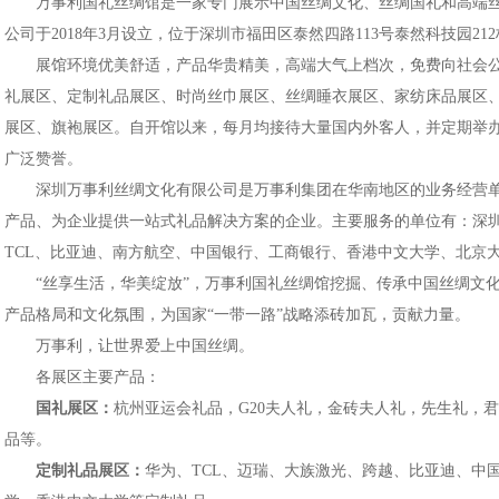
万事利国礼丝绸馆是一家专门展示中国丝绸文化、丝绸国礼和高端丝
公司于2018年3月设立，位于深圳市福田区泰然四路113号泰然科技园21
展馆环境优美舒适，产品华贵精美，高端大气上档次，免费向社会公
礼展区、定制礼品展区、时尚丝巾展区、丝绸睡衣展区、家纺床品展区、
展区、旗袍展区。自开馆以来，每月均接待大量国内外客人，并定期举
广泛赞誉。
深圳万事利丝绸文化有限公司是万事利集团在华南地区的业务经营单
产品、为企业提供一站式礼品解决方案的企业。主要服务的单位有：深
TCL、比亚迪、南方航空、中国银行、工商银行、香港中文大学、北京
“丝享生活，华美绽放”，万事利国礼丝绸馆挖掘、传承中国丝绸文化
产品格局和文化氛围，为国家“一带一路”战略添砖加瓦，贡献力量。
1
2
3
4
万事利，让世界爱上中国丝绸。
各展区主要产品：
国礼展区：
杭州亚运会礼品，G20夫人礼，金砖夫人礼，先生礼，君
品等。
定制礼品展区：
华为、TCL、迈瑞、大族激光、跨越、比亚迪、中