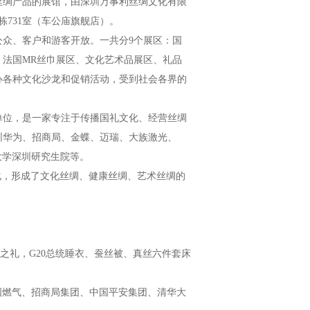
绸产品的展馆，由深圳万事利丝绸文化有限
2栋731室（车公庙旗舰店）。
众、客户和游客开放。一共分9个展区：国
法国MR丝巾展区、文化艺术品展区、礼品
办各种文化沙龙和促销活动，受到社会各界的
位，是一家专注于传播国礼文化、经营丝绸
圳华为、招商局、金蝶、迈瑞、大族激光、
大学深圳研究生院等。
，形成了文化丝绸、健康丝绸、艺术丝绸的
之礼，G20总统睡衣、蚕丝被、真丝六件套床
国燃气、招商局集团、中国平安集团、清华大