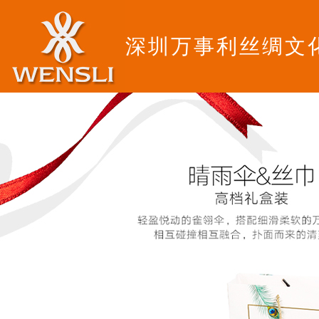
深圳万事利丝绸文