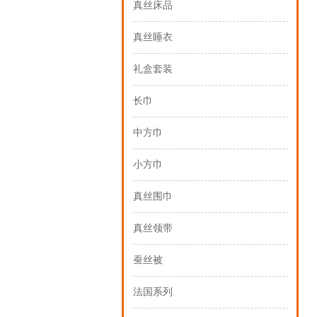
真丝床品
真丝睡衣
礼盒套装
长巾
中方巾
小方巾
真丝围巾
真丝领带
蚕丝被
法国系列