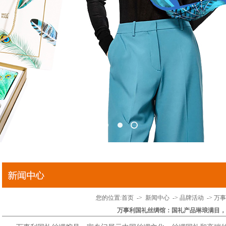
您的位置:
首页
->
新闻中心
->
品牌活动
->
万事
万事利国礼丝绸馆：国礼产品琳琅满目，