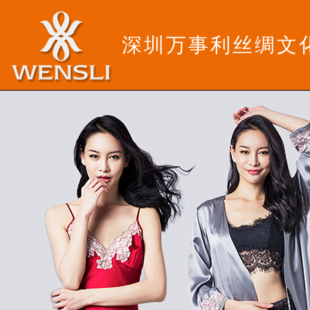
深圳万事利丝绸文