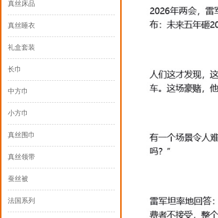
真丝床品
真丝睡衣
礼盒套装
长巾
中方巾
小方巾
真丝围巾
真丝领带
蚕丝被
法国系列